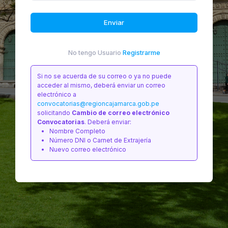
Enviar
No tengo Usuario
Registrarme
Si no se acuerda de su correo o ya no puede
acceder al mismo, deberá enviar un correo
electrónico a
convocatorias@regioncajamarca.gob.pe
solicitando
Cambio de correo electrónico
Convocatorias
. Deberá enviar:
Nombre Completo
Número DNI o Carnet de Extrajería
Nuevo correo electrónico